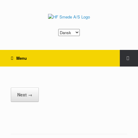
Choose
a
language
Menu
Hårdstensklip
Next →