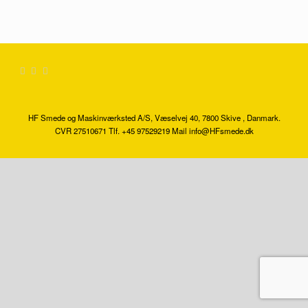
HF Smede og Maskinværksted A/S, Væselvej 40, 7800 Skive , Danmark.
CVR 27510671 Tlf. +45 97529219 Mail info@HFsmede.dk