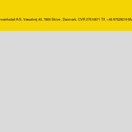
værksted A/S, Væselvej 40, 7800 Skive , Danmark. CVR 27510671 Tlf. +45 97529219 M