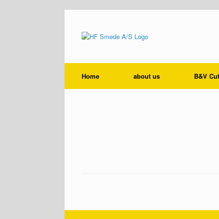
Home
about us
B&V Cut
fb110