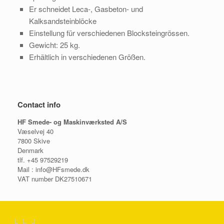
Er schneidet Leca-, Gasbeton- und
Kalksandsteinblöcke
Einstellung für verschiedenen Blocksteingrössen.
Gewicht: 25 kg.
Erhältlich in verschiedenen Größen
.
Contact info
HF Smede- og Maskinværksted A/S
Væselvej 40
7800 Skive
Denmark
tlf. +45 97529219
Mail : info@HFsmede.dk
VAT number DK27510671