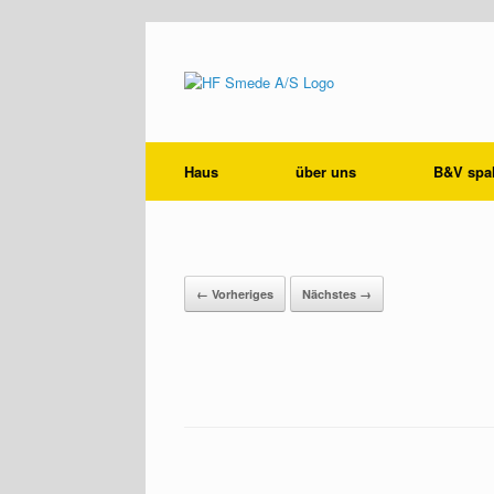
Haus
über uns
B&V spal
101-7001–nr3
← Vorheriges
Nächstes →