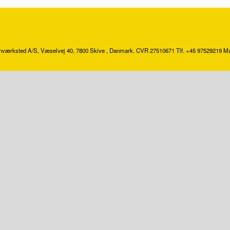
værksted A/S, Væselvej 40, 7800 Skive , Danmark. CVR 27510671 Tlf. +45 97529219 M