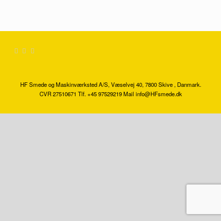
HF Smede og Maskinværksted A/S, Væselvej 40, 7800 Skive , Danmark.
CVR 27510671 Tlf. +45 97529219 Mail info@HFsmede.dk