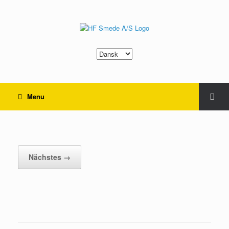
Sprache
auswählen
Menu
401–nr1
Nächstes →