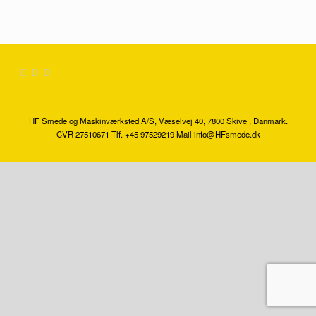
HF Smede og Maskinværksted A/S, Væselvej 40, 7800 Skive , Danmark.
CVR 27510671 Tlf. +45 97529219 Mail info@HFsmede.dk