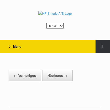
Sprache
auswählen
Menu
401–nr7
← Vorheriges
Nächstes →