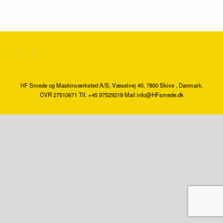
HF Smede og Maskinværksted A/S, Væselvej 40, 7800 Skive , Danmark.
CVR 27510671 Tlf. +45 97529219 Mail info@HFsmede.dk