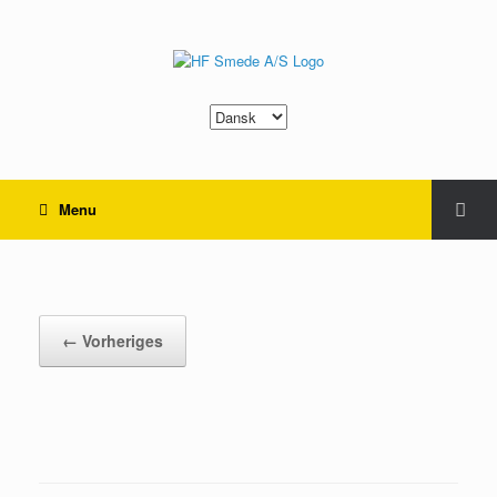
Sprache
auswählen
Menu
401–nr10
← Vorheriges