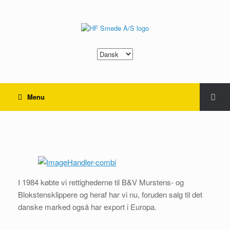
Vælg
sprog
Menu
B&V Klippere
I 1984 købte vi rettighederne til B&V Murstens- og
Blokstensklippere og heraf har vi nu, foruden salg til det
danske marked også har export i Europa.