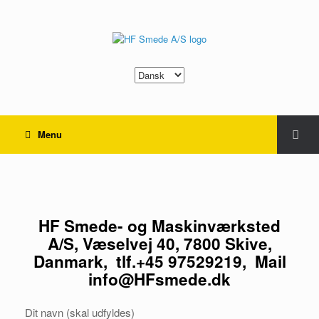
Vælg
sprog
Menu
Kontakt
HF Smede- og Maskinværksted
A/S, Væselvej 40, 7800 Skive,
Danmark, tlf.+45 97529219, Mail
info@HFsmede.dk
Dit navn (skal udfyldes)