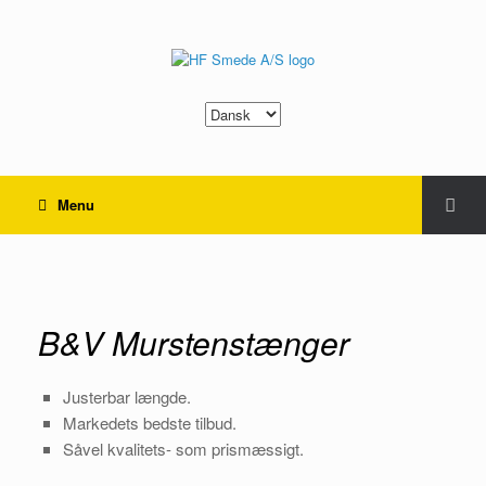
Vælg
sprog
Menu
B&V Murstenstænger
B&V Murstenstænger
Justerbar længde.
Markedets bedste tilbud.
Såvel kvalitets- som prismæssigt.